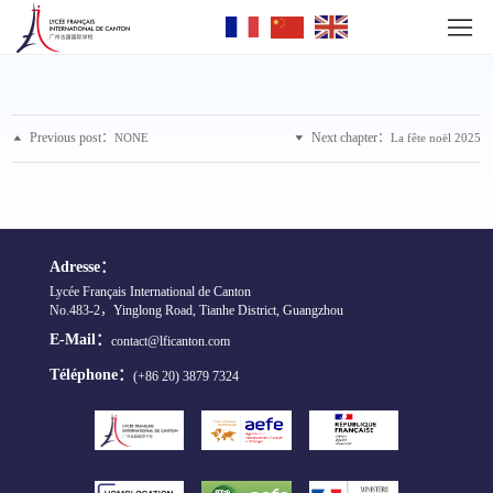
Previous post：
Next chapter：
NONE
La fête noël 2025
Adresse：
Lycée Français International de Canton
No.483-2，Yinglong Road, Tianhe District, Guangzhou
E-Mail：
contact@lficanton.com
Téléphone：
(+86 20) 3879 7324